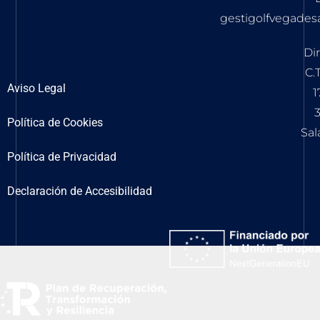
gestigolfvegade
Di
C.T
Aviso Legal
1
Política de Cookies
Sa
Política de Privacidad
Declaración de Accesibilidad