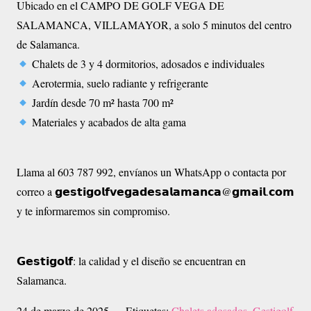
Ubicado en el CAMPO DE GOLF VEGA DE
SALAMANCA, VILLAMAYOR, a solo 5 minutos del centro
de Salamanca.
Chalets de 3 y 4 dormitorios, adosados e individuales
Aerotermia, suelo radiante y refrigerante
Jardín desde 70 m² hasta 700 m²
Materiales y acabados de alta gama
Llama al 603 787 992, envíanos un WhatsApp o contacta por
correo a 𝗴𝗲𝘀𝘁𝗶𝗴𝗼𝗹𝗳𝘃𝗲𝗴𝗮𝗱𝗲𝘀𝗮𝗹𝗮𝗺𝗮𝗻𝗰𝗮@𝗴𝗺𝗮𝗶𝗹.𝗰𝗼𝗺
y te informaremos sin compromiso.
𝗚𝗲𝘀𝘁𝗶𝗴𝗼𝗹𝗳: la calidad y el diseño se encuentran en
Salamanca.
24 de marzo de 2025
Etiquetas:
Chalets adosados
,
Gestigolf