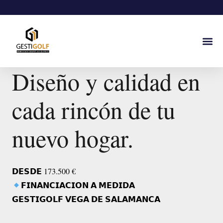
Diseño y calidad en
cada rincón de tu
nuevo hogar.
𝗗𝗘𝗦𝗗𝗘 173.500 €
𝗙𝗜𝗡𝗔𝗡𝗖𝗜𝗔𝗖𝗜𝗢𝗡 𝗔 𝗠𝗘𝗗𝗜𝗗𝗔
𝗚𝗘𝗦𝗧𝗜𝗚𝗢𝗟𝗙 𝗩𝗘𝗚𝗔 𝗗𝗘 𝗦𝗔𝗟𝗔𝗠𝗔𝗡𝗖𝗔