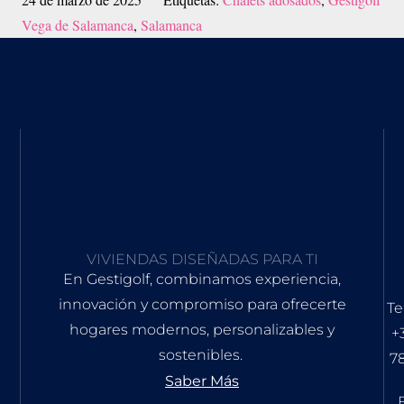
Vega de Salamanca
,
Salamanca
VIVIENDAS DISEÑADAS PARA TI
En Gestigolf, combinamos experiencia,
innovación y compromiso para ofrecerte
Te
hogares modernos, personalizables y
+
sostenibles.
7
Saber Más